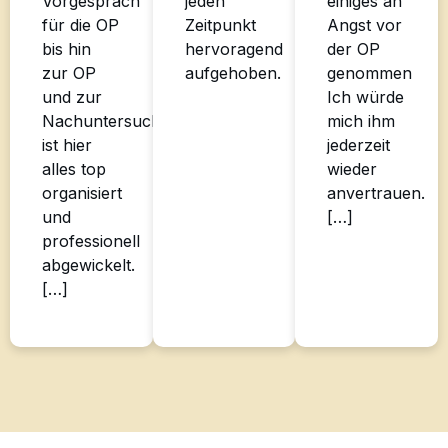
Vorgespräch
jeden
einiges an
für die OP
Zeitpunkt
Angst vor
bis hin
hervoragend
der OP
zur OP
aufgehoben.
genommen
und zur
Ich würde
Nachuntersuchung
mich ihm
ist hier
jederzeit
alles top
wieder
organisiert
anvertrauen.
und
[…]
professionell
abgewickelt.
[…]