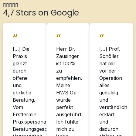
4,7 Stars on Google
“
“
“
[…] Die
Herr Dr.
[…] Prof.
Praxis
Zausinger
Schöller
glänzt
ist 100%
hat mir
durch
zu
vor der
offene
empfehlen.
Operation
und
Meine
alles
ehrliche
HWS Op
geduldig
Beratung.
wurde
und
Vom
perfekt
verständlich
Ersttermin,
ausgeführt.
erklärt
Praxispersonal,
Ich fühlte
und
Beratungsgespräch,
mich zu
dadurch