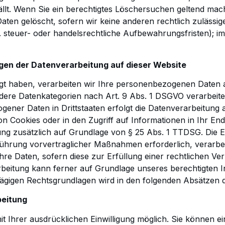
llt. Wenn Sie ein
berechtigtes Löschersuchen geltend mache
ten gelöscht, sofern wir keine anderen rechtlich zulässi
steuer- oder handelsrechtliche Aufbewahrungsfristen); im
gen der Datenverarbeitung auf dieser
Website
ligt haben, verarbeiten wir Ihre personenbezogenen Daten 
ndere Datenkategorien
nach Art. 9 Abs. 1 DSGVO verarbeitet
ener Daten in Drittstaaten erfolgt die Datenverarbeitung
on Cookies oder in den Zugriff auf Informationen in
Ihr Endg
ung zusätzlich
auf Grundlage von § 25 Abs. 1 TTDSG. Die Einw
ührung vorvertraglicher Maßnahmen erforderlich, verarbe
Ihre Daten, sofern diese
zur Erfüllung einer rechtlichen Ver
eitung kann ferner auf Grundlage unseres berechtigten Inte
chlägigen Rechtsgrundlagen wird in den folgenden
Absätzen d
beitung
t Ihrer ausdrücklichen Einwilligung möglich. Sie können ei