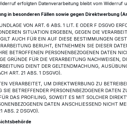
iderruf erfolgten
Datenverarbeitung bleibt vom Widerruf u
ng in besonderen Fällen sowie gegen
Direktwerbung (Ar
DLAGE VON ART. 6 ABS. 1 LIT. E ODER F DSGVO
ERFO
SONDEREN
SITUATION ERGEBEN, GEGEN DIE VERARBE
 GILT AUCH FÜR EIN AUF DIESE BESTIMMUNGEN GES
ERARBEITUNG BERUHT,
ENTNEHMEN SIE DIESER DAT
HRE BETROFFENEN PERSONENBEZOGENEN DATEN NICH
E GRÜNDE FÜR DIE VERARBEITUNG
NACHWEISEN, DI
RBEITUNG DIENT DER GELTENDMACHUNG, AUSÜBUNG
ART. 21 ABS. 1 DSGVO).
EN VERARBEITET, UM DIREKTWERBUNG ZU BETREIBE
 SIE
BETREFFENDER PERSONENBEZOGENER DATEN Z
 FÜR DAS PROFILING, SOWEIT ES MIT SOLCHER DIRE
RSONENBEZOGENEN DATEN
ANSCHLIESSEND NICHT ME
1 ABS. 2 DSGVO).
sichtsbehörde