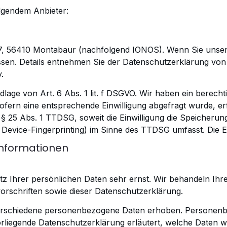
olgendem Anbieter:
. 57, 56410 Montabaur (nachfolgend IONOS). Wenn Sie unse
ssen. Details entnehmen Sie
der Datenschutzerklärung von
y
.
age von Art. 6 Abs. 1 lit. f DSGVO. Wir haben ein
berechti
ofern eine
entsprechende Einwilligung abgefragt wurde, erf
 § 25 Abs. 1 TTDSG, soweit die Einwilligung die Speicheru
. Device-Fingerprinting) im Sinne des TTDSG
umfasst. Die Ei
tinformationen
tz Ihrer persönlichen Daten sehr ernst. Wir behandeln Ihr
orschriften sowie
dieser Datenschutzerklärung.
erschiedene personenbezogene Daten erhoben.
Personenbe
orliegende
Datenschutzerklärung erläutert, welche Daten wi